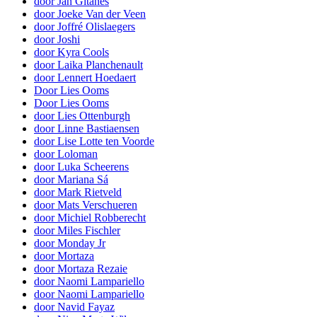
door Jan Gitanes
door Joeke Van der Veen
door Joffré Olislaegers
door Joshi
door Kyra Cools
door Laika Planchenault
door Lennert Hoedaert
Door Lies Ooms
Door Lies Ooms
door Lies Ottenburgh
door Linne Bastiaensen
door Lise Lotte ten Voorde
door Loloman
door Luka Scheerens
door Mariana Sá
door Mark Rietveld
door Mats Verschueren
door Michiel Robberecht
door Miles Fischler
door Monday Jr
door Mortaza
door Mortaza Rezaie
door Naomi Lampariello
door Naomi Lampariello
door Navid Fayaz