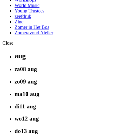
World Music
Young Trustees
zeefdruk
Zine
Zomer in Het Bos
Zomeravond Atelier
Close
aug
za
08
aug
zo
09
aug
ma
10
aug
di
11
aug
wo
12
aug
do
13
aug