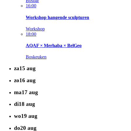
Bosbar
16:00
Workshop hangende sculpturen
Workshop
18:00
AQAF × Merhaba × BelGeo
Boskeuken
za
15
aug
zo
16
aug
ma
17
aug
di
18
aug
wo
19
aug
do
20
aug