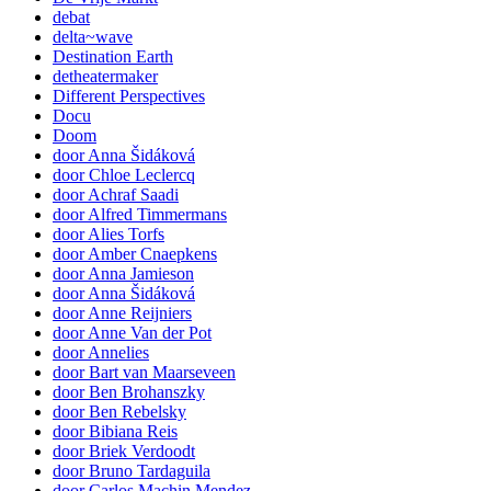
debat
delta~wave
Destination Earth
detheatermaker
Different Perspectives
Docu
Doom
door Anna Šidáková
door Chloe Leclercq
door Achraf Saadi
door Alfred Timmermans
door Alies Torfs
door Amber Cnaepkens
door Anna Jamieson
door Anna Šidáková
door Anne Reijniers
door Anne Van der Pot
door Annelies
door Bart van Maarseveen
door Ben Brohanszky
door Ben Rebelsky
door Bibiana Reis
door Briek Verdoodt
door Bruno Tardaguila
door Carlos Machin Mendez