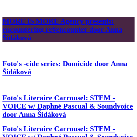
MORE IS MORE Agency presents:
encountering re#encounter door Anna
Šidáková
Foto's -cide series: Domicide door Anna
Šidáková
Foto's Literaire Carrousel: STEM -
VOICE w/ Daphné Pascual & Soundvoice
door Anna Šidáková
Foto's Literaire Carrousel: STEM -
VOICE w/ Daphné Pascual & Soundvoice