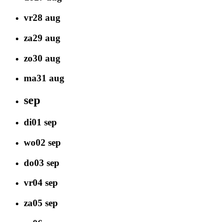
vr
28
aug
za
29
aug
zo
30
aug
ma
31
aug
sep
di
01
sep
wo
02
sep
do
03
sep
vr
04
sep
za
05
sep