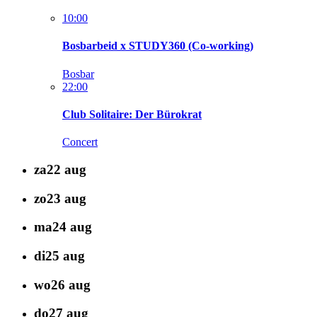
10:00
Bosbarbeid x STUDY360 (Co-working)
Bosbar
22:00
Club Solitaire: Der Bürokrat
Concert
za
22
aug
zo
23
aug
ma
24
aug
di
25
aug
wo
26
aug
do
27
aug