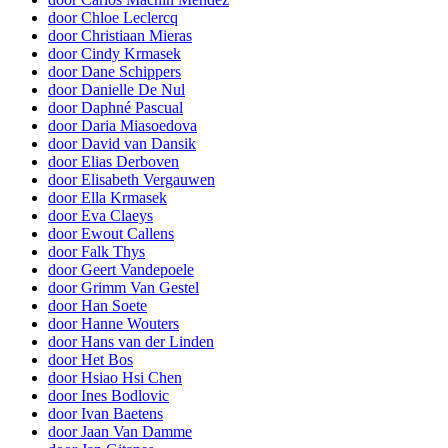
door Chloe Leclercq
door Christiaan Mieras
door Cindy Krmasek
door Dane Schippers
door Danielle De Nul
door Daphné Pascual
door Daria Miasoedova
door David van Dansik
door Elias Derboven
door Elisabeth Vergauwen
door Ella Krmasek
door Eva Claeys
door Ewout Callens
door Falk Thys
door Geert Vandepoele
door Grimm Van Gestel
door Han Soete
door Hanne Wouters
door Hans van der Linden
door Het Bos
door Hsiao Hsi Chen
door Ines Bodlovic
door Ivan Baetens
door Jaan Van Damme