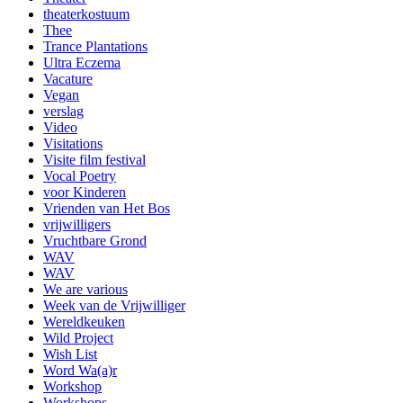
theaterkostuum
Thee
Trance Plantations
Ultra Eczema
Vacature
Vegan
verslag
Video
Visitations
Visite film festival
Vocal Poetry
voor Kinderen
Vrienden van Het Bos
vrijwilligers
Vruchtbare Grond
WAV
WAV
We are various
Week van de Vrijwilliger
Wereldkeuken
Wild Project
Wish List
Word Wa(a)r
Workshop
Workshops