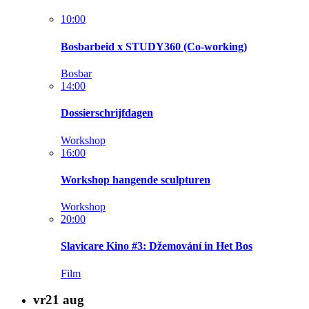
10:00
Bosbarbeid x STUDY360 (Co-working)
Bosbar
14:00
Dossierschrijfdagen
Workshop
16:00
Workshop hangende sculpturen
Workshop
20:00
Slavicare Kino #3: Džemování in Het Bos
Film
vr
21
aug