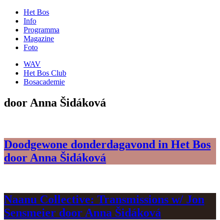
Het Bos
Info
Programma
Magazine
Foto
WAV
Het Bos Club
Bosacademie
door Anna Šidáková
Doodgewone donderdagavond in Het Bos
door Anna Šidáková
Naanu Collective: Transmissions w/ Jon
Sensmeier door Anna Šidáková