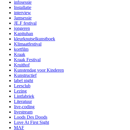
infosessie
Installatie
interview
Jamsessie
JE.F festival
jongeren
Kapituhan
kleurknutselkunstboek
Klimaatfestival
kortfilm
Kraak
Kraak Festival
Kruithof
Kunstendag voor Kinderen
Kunstructief
label night
Leesclub
Lezing
Lintfabriek
Literatuur
live-coding
livestream
Loods Des Doods
Love At First Sight
MAF