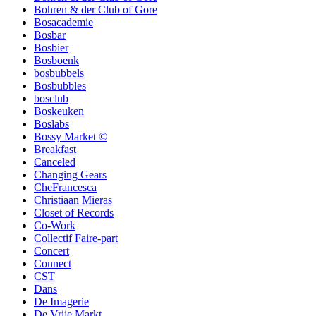
Bohren & der Club of Gore
Bosacademie
Bosbar
Bosbier
Bosboenk
bosbubbels
Bosbubbles
bosclub
Boskeuken
Boslabs
Bossy Market ©
Breakfast
Canceled
Changing Gears
CheFrancesca
Christiaan Mieras
Closet of Records
Co-Work
Collectif Faire-part
Concert
Connect
CST
Dans
De Imagerie
De Vrije Markt