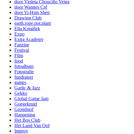
door Violeta Chouciño Veiga
door Wannes Cré
door Yi-Hsin Shen
Drawing Club
earth.rope.pot.plant
Ella Krmášek
Expo
Extra Academy
Fanzine
Festival
Film
food
fotoalbum
Fotografie
fundraiser
games
Garlic & Jazz
Gekko
Global Game Jam
Goegekruid
Grondstof
Happening
Het Bos Club
Het Land Van Oof
Improv