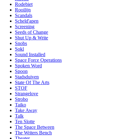
Rodebiet
Rooilijn
Scandals
Scheld'apen
Screening
Seeds of Change
Shut Up & Write
Snobs
Sokl
Sound Installed
Space Force Operations
Spoken Word
Spoon
Stadsduiven
State Of The Arts
STOF
Strangelove
Strobo
Taiko
Take Away
Talk
Ten Slotte
The Space Between
The Writers Bench
Theater