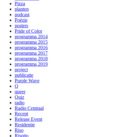
Pizza
planten
podcast
Poëzie
posters
Pride of Color
programma 2014
programma 2015
programma 2016
programma 2017
programma 2018
programma 2019
project
publicatie
Purple Wave
Q
queer
Quiz
radio
Radio Centraal
Recept
Release Event
Residentie
Riso
Risotto