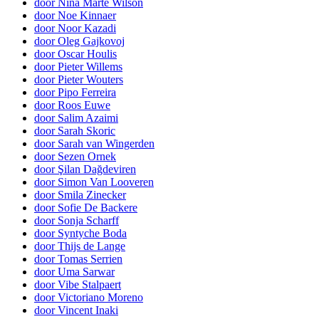
door Nina Marte Wilson
door Noe Kinnaer
door Noor Kazadi
door Oleg Gajkovoj
door Oscar Houlis
door Pieter Willems
door Pieter Wouters
door Pipo Ferreira
door Roos Euwe
door Salim Azaimi
door Sarah Skoric
door Sarah van Wingerden
door Sezen Ornek
door Şilan Dağdeviren
door Simon Van Looveren
door Smila Zinecker
door Sofie De Backere
door Sonja Scharff
door Syntyche Boda
door Thijs de Lange
door Tomas Serrien
door Uma Sarwar
door Vibe Stalpaert
door Victoriano Moreno
door Vincent Inaki