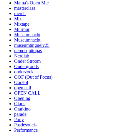
Mama's Open Mic
masterclass
merch
Mix
Mixtape
Murmur
Museumnacht
Museumnacht
museumtinguely25
nemosquitopas
Nerdlab
Onder Stroom
Ondergronds
onderzoek
OOF (Out of Focus)
Oorstof
open call
OPEN CALL
Opening
Otark
Otarkino
parade
Party
Pasdesoucis
Performance