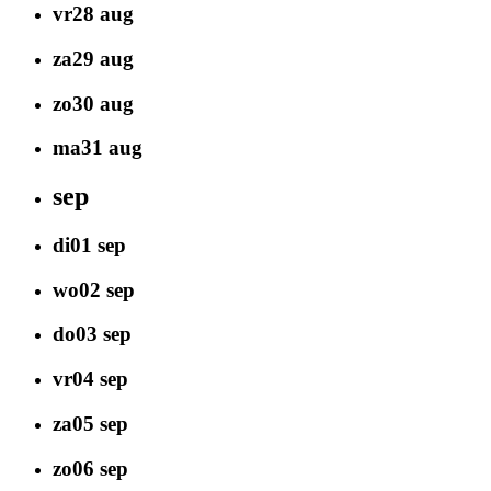
vr
28
aug
za
29
aug
zo
30
aug
ma
31
aug
sep
di
01
sep
wo
02
sep
do
03
sep
vr
04
sep
za
05
sep
zo
06
sep