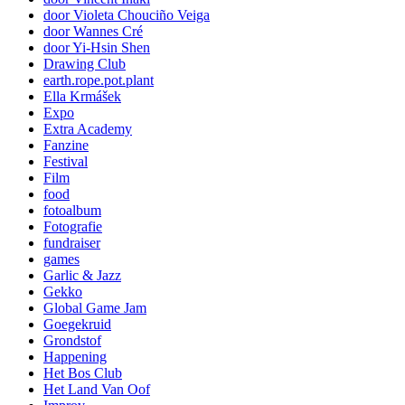
door Violeta Chouciño Veiga
door Wannes Cré
door Yi-Hsin Shen
Drawing Club
earth.rope.pot.plant
Ella Krmášek
Expo
Extra Academy
Fanzine
Festival
Film
food
fotoalbum
Fotografie
fundraiser
games
Garlic & Jazz
Gekko
Global Game Jam
Goegekruid
Grondstof
Happening
Het Bos Club
Het Land Van Oof