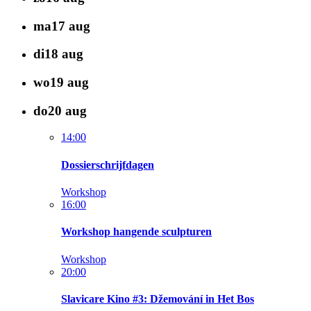
ma
17
aug
di
18
aug
wo
19
aug
do
20
aug
14:00
Dossierschrijfdagen
Workshop
16:00
Workshop hangende sculpturen
Workshop
20:00
Slavicare Kino #3: Džemování in Het Bos