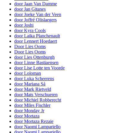
door Jaan Van Damme
door Jan Gitanes
door Joeke Van der Veen
door Joffré Olislaegers
door Joshi
door Kyra Cools
door Laika Planchenault
door Lennert Hoedaert
Door Lies Ooms
Door Lies Ooms
door Lies Ottenburgh
door Linne Bastiaensen
door Lise Lotte ten Voorde
door Loloman
door Luka Scheerens
door Mariana Sá
door Mark Rietveld
door Mats Verschueren
door Michiel Robberecht
door Miles Fischler
door Monday Jr
door Mortaza
door Mortaza Rezaie
door Naomi Lampariello
door Naomi Lampariello