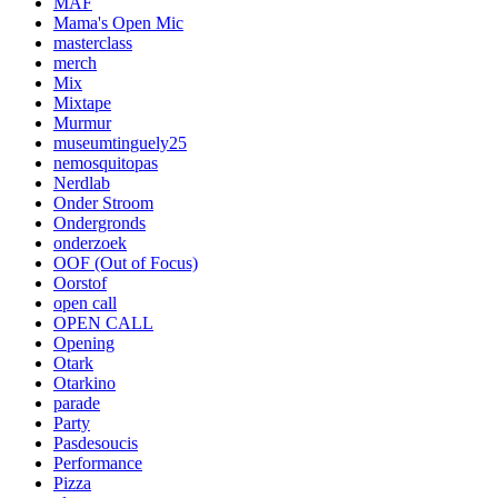
MAF
Mama's Open Mic
masterclass
merch
Mix
Mixtape
Murmur
museumtinguely25
nemosquitopas
Nerdlab
Onder Stroom
Ondergronds
onderzoek
OOF (Out of Focus)
Oorstof
open call
OPEN CALL
Opening
Otark
Otarkino
parade
Party
Pasdesoucis
Performance
Pizza