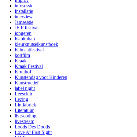
Improv
infosessie
Installatie
interview
Jamsessie
JE.F festival
jongeren
Kapituhan
kleurknutselkunstboek
Klimaatfestival
kortfilm
Kraak
Kraak Festival
Kruithof
Kunstendag voor Kinderen
Kunstructief
label night
Leesclub
Lezing
Lintfabriek
Literatuur
live-coding
livestream
Loods Des Doods
Love At First Sight