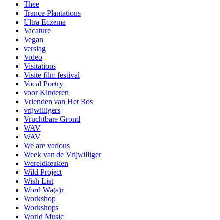
Thee
Trance Plantations
Ultra Eczema
Vacature
Vegan
verslag
Video
Visitations
Visite film festival
Vocal Poetry
voor Kinderen
Vrienden van Het Bos
vrijwilligers
Vruchtbare Grond
WAV
WAV
We are various
Week van de Vrijwilliger
Wereldkeuken
Wild Project
Wish List
Word Wa(a)r
Workshop
Workshops
World Music