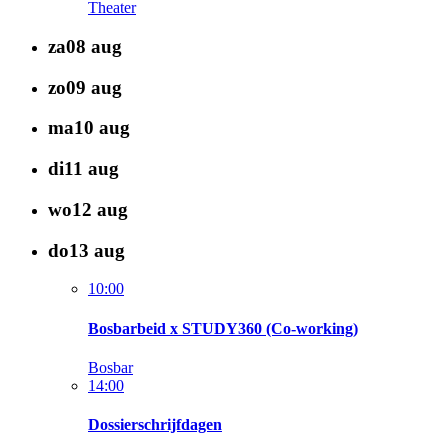
Theater
za
08
aug
zo
09
aug
ma
10
aug
di
11
aug
wo
12
aug
do
13
aug
10:00
Bosbarbeid x STUDY360 (Co-working)
Bosbar
14:00
Dossierschrijfdagen