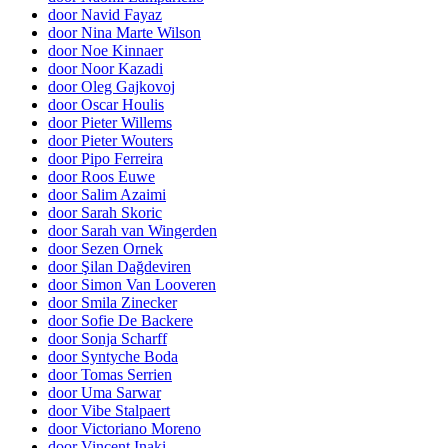
door Navid Fayaz
door Nina Marte Wilson
door Noe Kinnaer
door Noor Kazadi
door Oleg Gajkovoj
door Oscar Houlis
door Pieter Willems
door Pieter Wouters
door Pipo Ferreira
door Roos Euwe
door Salim Azaimi
door Sarah Skoric
door Sarah van Wingerden
door Sezen Ornek
door Şilan Dağdeviren
door Simon Van Looveren
door Smila Zinecker
door Sofie De Backere
door Sonja Scharff
door Syntyche Boda
door Tomas Serrien
door Uma Sarwar
door Vibe Stalpaert
door Victoriano Moreno
door Vincent Inaki