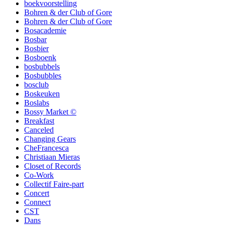
boekvoorstelling
Bohren & der Club of Gore
Bohren & der Club of Gore
Bosacademie
Bosbar
Bosbier
Bosboenk
bosbubbels
Bosbubbles
bosclub
Boskeuken
Boslabs
Bossy Market ©
Breakfast
Canceled
Changing Gears
CheFrancesca
Christiaan Mieras
Closet of Records
Co-Work
Collectif Faire-part
Concert
Connect
CST
Dans