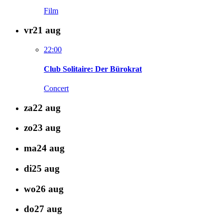
Film
vr
21
aug
22:00
Club Solitaire: Der Bürokrat
Concert
za
22
aug
zo
23
aug
ma
24
aug
di
25
aug
wo
26
aug
do
27
aug