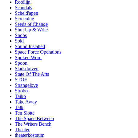
Rooilijn
Scandals
Scheld'apen
Screening
Seeds of Change
Shut Up & Write
Snobs
Sokl
Sound Installed
Space Force Operations
Spoken Word
Spoon
Stadsduiven
State Of The Arts
STOF
Strangelove
Strobo
Taiko
Take Away
Talk
Ten Slotte
The Space Between
The Writers Bench
Theater
theaterkostuum