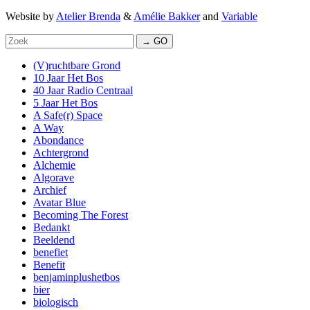
Website by
Atelier Brenda
&
Amélie Bakker
and
Variable
→ GO
(V)ruchtbare Grond
10 Jaar Het Bos
40 Jaar Radio Centraal
5 Jaar Het Bos
A Safe(r) Space
A Way
Abondance
Achtergrond
Alchemie
Algorave
Archief
Avatar Blue
Becoming The Forest
Bedankt
Beeldend
benefiet
Benefit
benjaminplushetbos
bier
biologisch