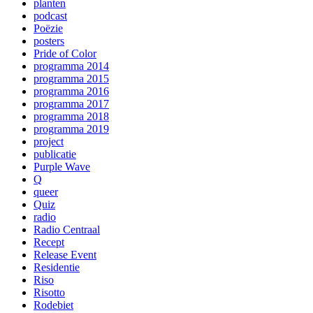
planten
podcast
Poëzie
posters
Pride of Color
programma 2014
programma 2015
programma 2016
programma 2017
programma 2018
programma 2019
project
publicatie
Purple Wave
Q
queer
Quiz
radio
Radio Centraal
Recept
Release Event
Residentie
Riso
Risotto
Rodebiet