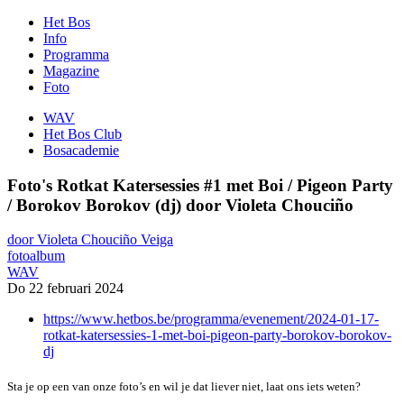
Het Bos
Info
Programma
Magazine
Foto
WAV
Het Bos Club
Bosacademie
Foto's Rotkat Katersessies #1 met Boi / Pigeon Party
/ Borokov Borokov (dj) door Violeta Chouciño
door Violeta Chouciño Veiga
fotoalbum
WAV
Do 22 februari 2024
https://www.hetbos.be/programma/evenement/2024-01-17-
rotkat-katersessies-1-met-boi-pigeon-party-borokov-borokov-
dj
Sta je op een van onze foto’s en wil je dat liever niet, laat ons iets weten?