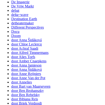
De Imagerie
De Vrije Markt
debat
delta~wave
Destination Earth
detheatermaker
Different Perspectives
Docu
Doom
door Anna Šidáková
door Chloe Leclercq
door Achraf Saadi
door Alfred Timmermans
door Alies Torfs
door Amber Cnaepkens
door Anna Jamieson
door Anna Šidáková
door Anne Reijniers
door Anne Van der Pot
door Annelies
door Bart van Maarseveen
door Ben Brohanszky
door Ben Rebelsky
door Bibiana Reis
door Briek Verdoodt