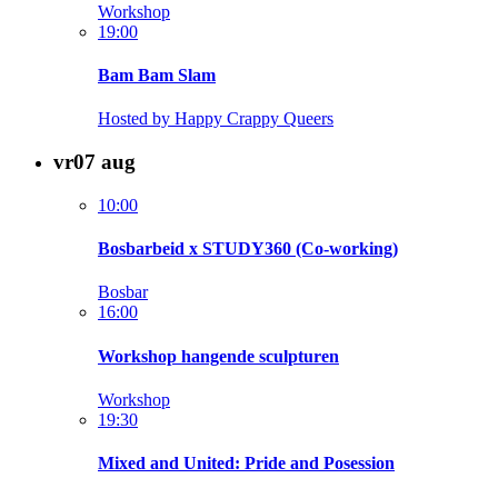
Workshop
19:00
Bam Bam Slam
Hosted by Happy Crappy Queers
vr
07
aug
10:00
Bosbarbeid x STUDY360 (Co-working)
Bosbar
16:00
Workshop hangende sculpturen
Workshop
19:30
Mixed and United: Pride and Posession