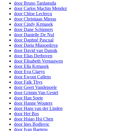
door Bruno Tardaguila
door Carlos Machin Mendez
door Chloe Leclercq
door Christiaan Mieras
door Cindy Krmasek
door Dane Schippers
door Danielle De Nul
door Daphné Pascual
door Daria Miasoedova
door David van Dansik
door Elias Derboven
door Elisabeth Vergauwen
door Ella Krmasek
door Eva Claeys
door Ewout Callens
door Falk Thys
door Geert Vandepoele
door Grimm Van Gestel
door Han Soete
door Hanne Wouters
door Hans van der Linden
door Het Bos
door Hsiao Hsi Chen
door Ines Bodlovic
door Ivan Baetens