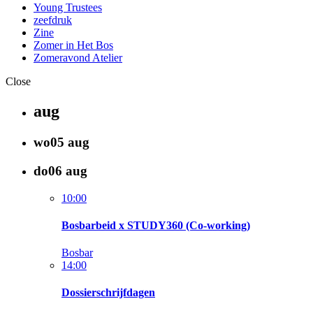
Young Trustees
zeefdruk
Zine
Zomer in Het Bos
Zomeravond Atelier
Close
aug
wo
05
aug
do
06
aug
10:00
Bosbarbeid x STUDY360 (Co-working)
Bosbar
14:00
Dossierschrijfdagen