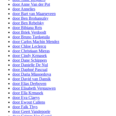
door Anne Van der Pot
door Annelies
door Bart van Maarseveen
door Ben Brohanszky
door Ben Rebelsky
door Bibiana Reis
door Briek Verdoodt
door Bruno Tardaguila
door Carlos Machin Mendez
door Chloe Leclercq
door Christiaan Mieras
door Cindy Krmasek
door Dane Schippers
door Danielle De Nul
door Daphné Pascual
door Daria Miasoedova
door David van Dansik
door Elias Derboven
door Elisabeth Vergauwen
door Ella Krmasek
door Eva Claeys
door Ewout Callens
door Falk Thys
door Geert Vandepoele