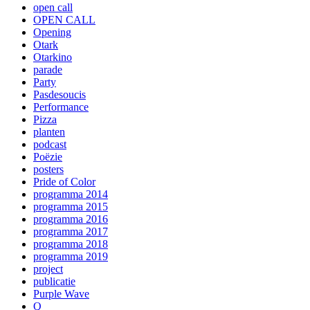
open call
OPEN CALL
Opening
Otark
Otarkino
parade
Party
Pasdesoucis
Performance
Pizza
planten
podcast
Poëzie
posters
Pride of Color
programma 2014
programma 2015
programma 2016
programma 2017
programma 2018
programma 2019
project
publicatie
Purple Wave
Q