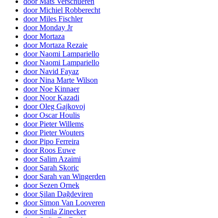
door Mats Verschueren
door Michiel Robberecht
door Miles Fischler
door Monday Jr
door Mortaza
door Mortaza Rezaie
door Naomi Lampariello
door Naomi Lampariello
door Navid Fayaz
door Nina Marte Wilson
door Noe Kinnaer
door Noor Kazadi
door Oleg Gajkovoj
door Oscar Houlis
door Pieter Willems
door Pieter Wouters
door Pipo Ferreira
door Roos Euwe
door Salim Azaimi
door Sarah Skoric
door Sarah van Wingerden
door Sezen Ornek
door Şilan Dağdeviren
door Simon Van Looveren
door Smila Zinecker