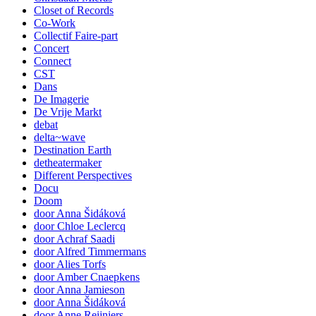
Closet of Records
Co-Work
Collectif Faire-part
Concert
Connect
CST
Dans
De Imagerie
De Vrije Markt
debat
delta~wave
Destination Earth
detheatermaker
Different Perspectives
Docu
Doom
door Anna Šidáková
door Chloe Leclercq
door Achraf Saadi
door Alfred Timmermans
door Alies Torfs
door Amber Cnaepkens
door Anna Jamieson
door Anna Šidáková
door Anne Reijniers