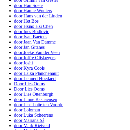
door Grimm Van Gestel
door Han Soete
door Hanne Wouters
door Hans van der Linden
door Het Bos
door Hsiao Hsi Chen
door Ines Bodlovic
door Ivan Baetens
door Jaan Van Damme
door Jan Gitanes
door Joeke Van der Veen
door Joffré Olislaegers
door Joshi
door Kyra Cools
door Laika Planchenault
door Lennert Hoedaert
Door Lies Ooms
Door Lies Ooms
door Lies Ottenburgh
door Linne Bastiaensen
door Lise Lotte ten Voorde
door Loloman
door Luka Scheerens
door Mariana Sá
door Mark Rietveld