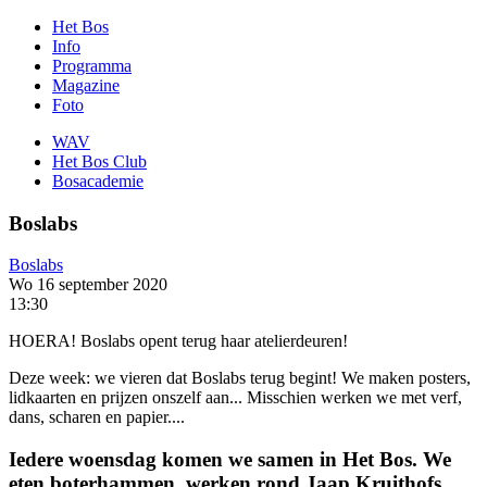
Het Bos
Info
Programma
Magazine
Foto
WAV
Het Bos Club
Bosacademie
Boslabs
Boslabs
Wo 16 september 2020
13:30
HOERA! Boslabs opent terug haar atelierdeuren!
Deze week: we vieren dat Boslabs terug begint! We maken posters,
lidkaarten en prijzen onszelf aan... Misschien werken we met verf,
dans, scharen en papier....
Iedere woensdag komen we samen in Het Bos. We
eten boterhammen, werken rond Jaap Kruithofs