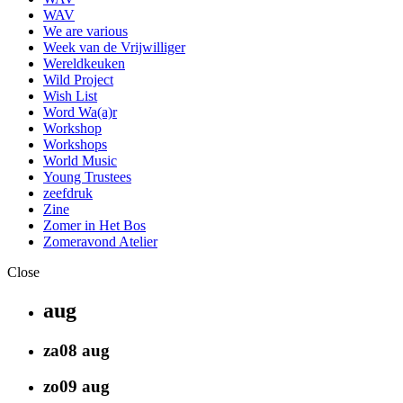
WAV
We are various
Week van de Vrijwilliger
Wereldkeuken
Wild Project
Wish List
Word Wa(a)r
Workshop
Workshops
World Music
Young Trustees
zeefdruk
Zine
Zomer in Het Bos
Zomeravond Atelier
Close
aug
za
08
aug
zo
09
aug