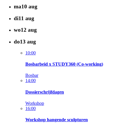
ma
10
aug
di
11
aug
wo
12
aug
do
13
aug
10:00
Bosbarbeid x STUDY360 (Co-working)
Bosbar
14:00
Dossierschrijfdagen
Workshop
16:00
Workshop hangende sculpturen