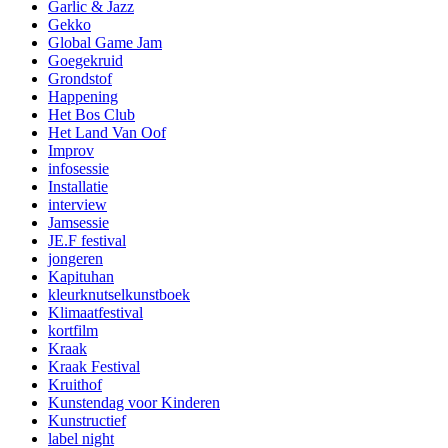
Garlic & Jazz
Gekko
Global Game Jam
Goegekruid
Grondstof
Happening
Het Bos Club
Het Land Van Oof
Improv
infosessie
Installatie
interview
Jamsessie
JE.F festival
jongeren
Kapituhan
kleurknutselkunstboek
Klimaatfestival
kortfilm
Kraak
Kraak Festival
Kruithof
Kunstendag voor Kinderen
Kunstructief
label night