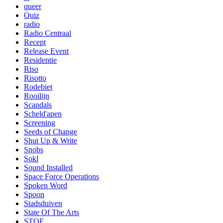
queer
Quiz
radio
Radio Centraal
Recept
Release Event
Residentie
Riso
Risotto
Rodebiet
Rooilijn
Scandals
Scheld'apen
Screening
Seeds of Change
Shut Up & Write
Snobs
Sokl
Sound Installed
Space Force Operations
Spoken Word
Spoon
Stadsduiven
State Of The Arts
STOF