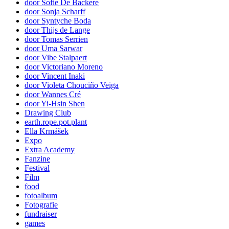
door Sofie De Backere
door Sonja Scharff
door Syntyche Boda
door Thijs de Lange
door Tomas Serrien
door Uma Sarwar
door Vibe Stalpaert
door Victoriano Moreno
door Vincent Inaki
door Violeta Chouciño Veiga
door Wannes Cré
door Yi-Hsin Shen
Drawing Club
earth.rope.pot.plant
Ella Krmášek
Expo
Extra Academy
Fanzine
Festival
Film
food
fotoalbum
Fotografie
fundraiser
games