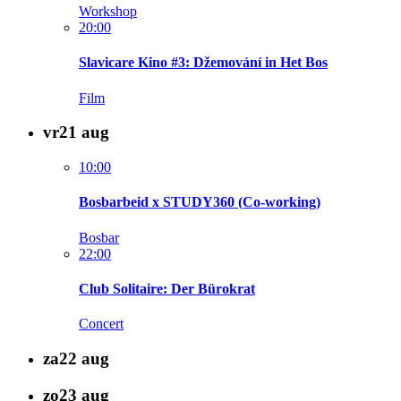
Workshop
20:00
Slavicare Kino #3: Džemování in Het Bos
Film
vr
21
aug
10:00
Bosbarbeid x STUDY360 (Co-working)
Bosbar
22:00
Club Solitaire: Der Bürokrat
Concert
za
22
aug
zo
23
aug