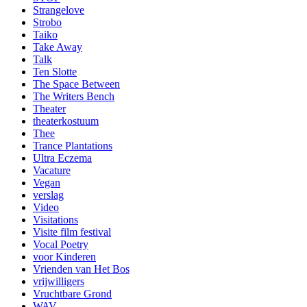
Strangelove
Strobo
Taiko
Take Away
Talk
Ten Slotte
The Space Between
The Writers Bench
Theater
theaterkostuum
Thee
Trance Plantations
Ultra Eczema
Vacature
Vegan
verslag
Video
Visitations
Visite film festival
Vocal Poetry
voor Kinderen
Vrienden van Het Bos
vrijwilligers
Vruchtbare Grond
WAV