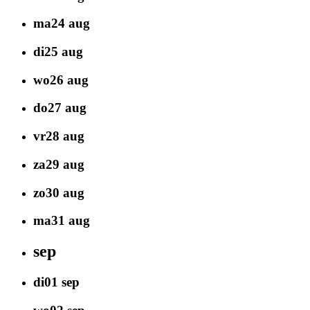
ma
24
aug
di
25
aug
wo
26
aug
do
27
aug
vr
28
aug
za
29
aug
zo
30
aug
ma
31
aug
sep
di
01
sep