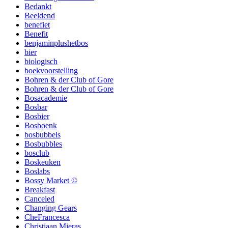
Bedankt
Beeldend
benefiet
Benefit
benjaminplushetbos
bier
biologisch
boekvoorstelling
Bohren & der Club of Gore
Bohren & der Club of Gore
Bosacademie
Bosbar
Bosbier
Bosboenk
bosbubbels
Bosbubbles
bosclub
Boskeuken
Boslabs
Bossy Market ©
Breakfast
Canceled
Changing Gears
CheFrancesca
Christiaan Mieras