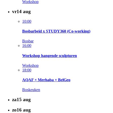
Workshop
vr
14
aug
10:00
Bosbarbeid x STUDY360 (Co-working)
Bosbar
16:00
Workshop hangende sculpturen
Workshop
18:00
AQAF × Merhaba × BelGeo
Boskeuken
za
15
aug
zo
16
aug