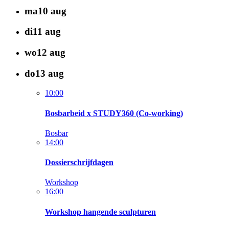
ma
10
aug
di
11
aug
wo
12
aug
do
13
aug
10:00
Bosbarbeid x STUDY360 (Co-working)
Bosbar
14:00
Dossierschrijfdagen
Workshop
16:00
Workshop hangende sculpturen