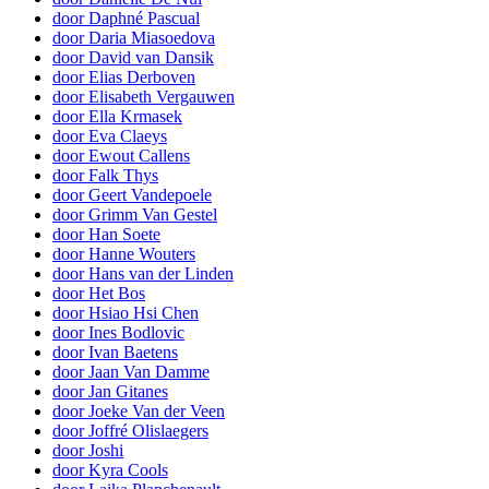
door Daphné Pascual
door Daria Miasoedova
door David van Dansik
door Elias Derboven
door Elisabeth Vergauwen
door Ella Krmasek
door Eva Claeys
door Ewout Callens
door Falk Thys
door Geert Vandepoele
door Grimm Van Gestel
door Han Soete
door Hanne Wouters
door Hans van der Linden
door Het Bos
door Hsiao Hsi Chen
door Ines Bodlovic
door Ivan Baetens
door Jaan Van Damme
door Jan Gitanes
door Joeke Van der Veen
door Joffré Olislaegers
door Joshi
door Kyra Cools