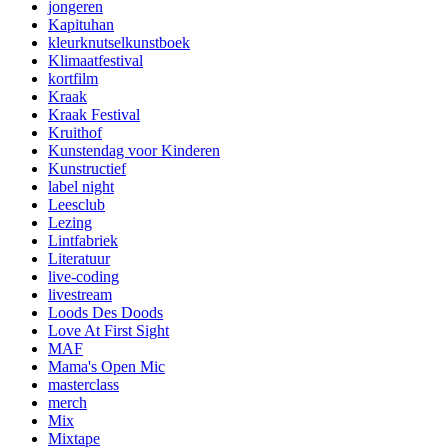
jongeren
Kapituhan
kleurknutselkunstboek
Klimaatfestival
kortfilm
Kraak
Kraak Festival
Kruithof
Kunstendag voor Kinderen
Kunstructief
label night
Leesclub
Lezing
Lintfabriek
Literatuur
live-coding
livestream
Loods Des Doods
Love At First Sight
MAF
Mama's Open Mic
masterclass
merch
Mix
Mixtape