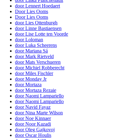
door Laika Planchenault
door Lennert Hoedaert
Door Lies Ooms
Door Lies Ooms
door Lies Ottenburgh
door Linne Bastiaensen
door Lise Lotte ten Voorde
door Loloman
door Luka Scheerens
door Mariana Sá
door Mark Rietveld
door Mats Verschueren
door Michiel Robberecht
door Miles Fischler
door Monday Jr
door Mortaza
door Mortaza Rezaie
door Naomi Lampariello
door Naomi Lampariello
door Navid Fayaz
door Nina Marte Wilson
door Noe Kinnaer
door Noor Kazadi
door Oleg Gajkovoj
door Oscar Houlis