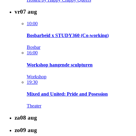
vr
07
aug
10:00
Bosbarbeid x STUDY360 (Co-working)
Bosbar
16:00
Workshop hangende sculpturen
Workshop
19:30
Mixed and United: Pride and Posession
Theater
za
08
aug
zo
09
aug