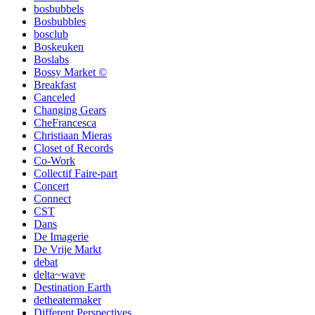
bosbubbels
Bosbubbles
bosclub
Boskeuken
Boslabs
Bossy Market ©
Breakfast
Canceled
Changing Gears
CheFrancesca
Christiaan Mieras
Closet of Records
Co-Work
Collectif Faire-part
Concert
Connect
CST
Dans
De Imagerie
De Vrije Markt
debat
delta~wave
Destination Earth
detheatermaker
Different Perspectives