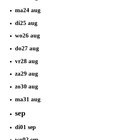
ma
24
aug
di
25
aug
wo
26
aug
do
27
aug
vr
28
aug
za
29
aug
zo
30
aug
ma
31
aug
sep
di
01
sep
wo
02
sep