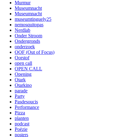
Murmur
Museumnacht
Museumnacht
museumtinguely25
nemosquitopas
Nerdlab
Onder Stroom
Ondergronds
onderzoek
OOF (Out of Focus)
Oorstof
open call
OPEN CALL
Opening
Otark
Otarkino
parade
Party
Pasdesoucis
Performance
Pizza
planten
podcast
Poëzie
posters