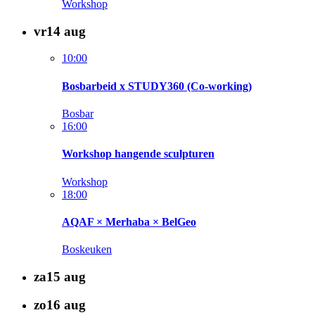
Workshop
vr
14
aug
10:00
Bosbarbeid x STUDY360 (Co-working)
Bosbar
16:00
Workshop hangende sculpturen
Workshop
18:00
AQAF × Merhaba × BelGeo
Boskeuken
za
15
aug
zo
16
aug