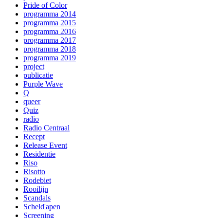
Pride of Color
programma 2014
programma 2015
programma 2016
programma 2017
programma 2018
programma 2019
project
publicatie
Purple Wave
Q
queer
Quiz
radio
Radio Centraal
Recept
Release Event
Residentie
Riso
Risotto
Rodebiet
Rooilijn
Scandals
Scheld'apen
Screening