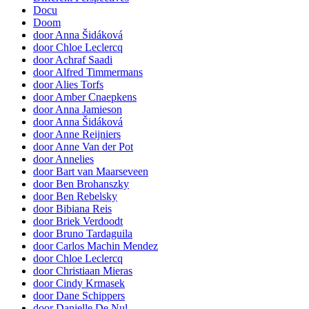
Docu
Doom
door Anna Šidáková
door Chloe Leclercq
door Achraf Saadi
door Alfred Timmermans
door Alies Torfs
door Amber Cnaepkens
door Anna Jamieson
door Anna Šidáková
door Anne Reijniers
door Anne Van der Pot
door Annelies
door Bart van Maarseveen
door Ben Brohanszky
door Ben Rebelsky
door Bibiana Reis
door Briek Verdoodt
door Bruno Tardaguila
door Carlos Machin Mendez
door Chloe Leclercq
door Christiaan Mieras
door Cindy Krmasek
door Dane Schippers
door Danielle De Nul