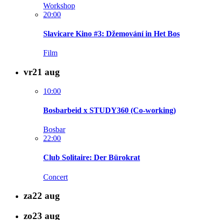
Workshop
20:00
Slavicare Kino #3: Džemování in Het Bos
Film
vr
21
aug
10:00
Bosbarbeid x STUDY360 (Co-working)
Bosbar
22:00
Club Solitaire: Der Bürokrat
Concert
za
22
aug
zo
23
aug