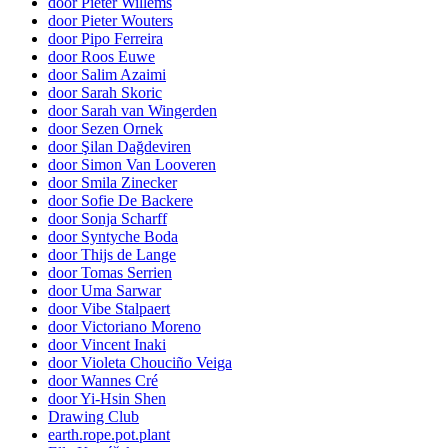
door Pieter Willems
door Pieter Wouters
door Pipo Ferreira
door Roos Euwe
door Salim Azaimi
door Sarah Skoric
door Sarah van Wingerden
door Sezen Ornek
door Şilan Dağdeviren
door Simon Van Looveren
door Smila Zinecker
door Sofie De Backere
door Sonja Scharff
door Syntyche Boda
door Thijs de Lange
door Tomas Serrien
door Uma Sarwar
door Vibe Stalpaert
door Victoriano Moreno
door Vincent Inaki
door Violeta Chouciño Veiga
door Wannes Cré
door Yi-Hsin Shen
Drawing Club
earth.rope.pot.plant