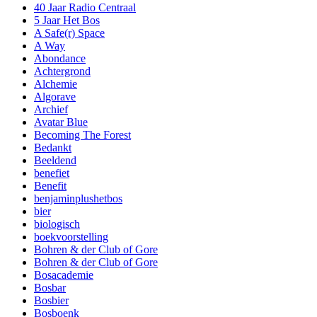
40 Jaar Radio Centraal
5 Jaar Het Bos
A Safe(r) Space
A Way
Abondance
Achtergrond
Alchemie
Algorave
Archief
Avatar Blue
Becoming The Forest
Bedankt
Beeldend
benefiet
Benefit
benjaminplushetbos
bier
biologisch
boekvoorstelling
Bohren & der Club of Gore
Bohren & der Club of Gore
Bosacademie
Bosbar
Bosbier
Bosboenk