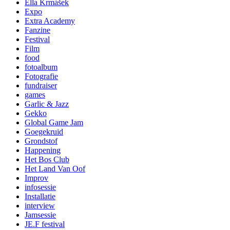
Ella Krmášek
Expo
Extra Academy
Fanzine
Festival
Film
food
fotoalbum
Fotografie
fundraiser
games
Garlic & Jazz
Gekko
Global Game Jam
Goegekruid
Grondstof
Happening
Het Bos Club
Het Land Van Oof
Improv
infosessie
Installatie
interview
Jamsessie
JE.F festival