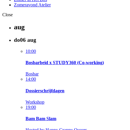
Zomeravond Atelier
Close
aug
do
06
aug
10:00
Bosbarbeid x STUDY360 (Co-working)
Bosbar
14:00
Dossierschrijfdagen
Workshop
19:00
Bam Bam Slam
Hosted by Happy Crappy Queers