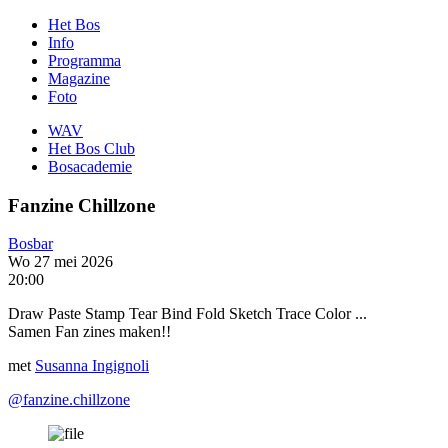
Het Bos
Info
Programma
Magazine
Foto
WAV
Het Bos Club
Bosacademie
Fanzine Chillzone
Bosbar
Wo 27 mei 2026
20:00
Draw Paste Stamp Tear Bind Fold Sketch Trace Color ...
Samen Fan zines maken!!
met
Susanna Ingignoli
@fanzine.chillzone