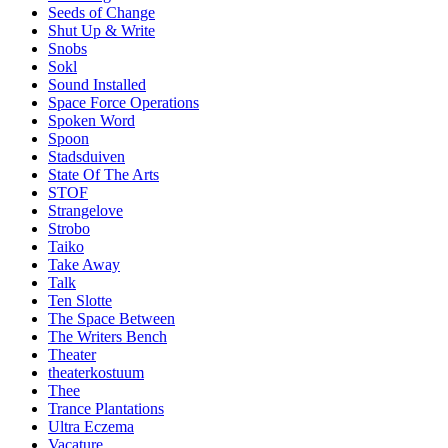
Seeds of Change
Shut Up & Write
Snobs
Sokl
Sound Installed
Space Force Operations
Spoken Word
Spoon
Stadsduiven
State Of The Arts
STOF
Strangelove
Strobo
Taiko
Take Away
Talk
Ten Slotte
The Space Between
The Writers Bench
Theater
theaterkostuum
Thee
Trance Plantations
Ultra Eczema
Vacature