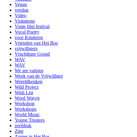
Vegan
verslag
Video
Visitations
Visite film festival
Vocal Poetry
voor Kinderen
Vrienden van Het Bos
vrijwilligers
Vruchtbare Grond
WAV
WAV
We are various
Week van de Vrijwilliger
Wereldkeuken
Wild Project
Wish List
Word Wa(a)r
Workshop
Workshops
World Music
Young Trustees
zeefdruk
Zine
Zomer in Het Bos