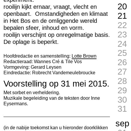
20
rooilijn kijkt ernaar, vraagt, vlecht en
openbaart. Omstandigheden en klimaat
21
in Het Bos en de omliggende wereld
22
bepalen sfeer, inhoud en vorm.
23
rooilijn verschijnt op onregelmatige basis.
De oplage is beperkt.
24
25
Hoofdredactie en samenstelling:
Lotte Brown
26
Redactieraad: Wannes Cré & Tile Vos
Vormgeving: Gerard Leysen
27
Eindredactie: Robrecht Vandemeulebroucke
28
Voorstelling op 31 mei 2015.
29
Met sorbet en verheldering.
30
Muzikale begeleiding van de teksten door
Inne
Eysermans
.
31
sep
(in de nabije toekomst kan u hieronder doorklikken