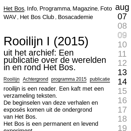
aug
Het Bos
Info
Programma
Magazine
Foto
07
WAV
Het Bos Club
Bosacademie
08
09
Rooilijn I (2015)
10
uit het archief: Een
11
publicatie over de werelden
12
in en rond Het Bos.
13
Rooilijn
Achtergrond
programma 2015
publicatie
14
rooilijn is een reader. Een kaft met een
15
verzameling teksten.
16
De beginselen van deze verhalen en
17
exposés komen uit de ondergrond
van Het Bos.
18
Het Bos is een permanent en levend
19
experiment.