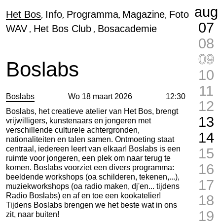
aug
Het Bos
Info
Programma
Magazine
Foto
07
WAV
Het Bos Club
Bosacademie
08
09
Boslabs
10
11
Boslabs
Wo 18 maart 2026
12:30
12
Boslabs
, het creatieve atelier van Het Bos, brengt
13
vrijwilligers, kunstenaars en jongeren met
verschillende culturele achtergronden,
14
nationaliteiten en talen samen. Ontmoeting staat
centraal, iedereen leert van elkaar! Boslabs is een
15
ruimte voor jongeren, een plek om naar terug te
16
komen. Boslabs voorziet een divers programma:
beeldende workshops (oa schilderen, tekenen,...),
17
muziekworkshops (oa radio maken, dj'en... tijdens
Radio Boslabs) en af en toe een kookatelier!
18
Tijdens Boslabs brengen we het beste wat in ons
19
zit, naar buiten!