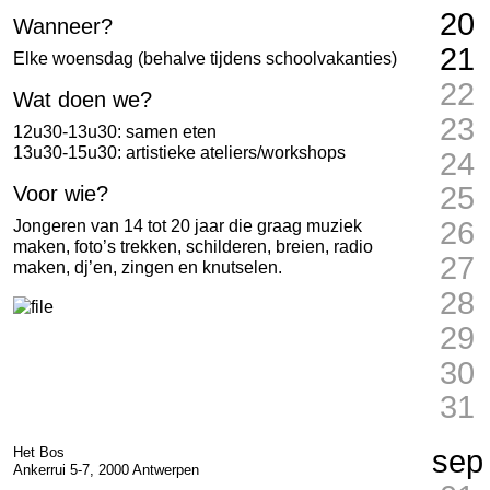
20
Wanneer?
21
Elke woensdag (behalve tijdens schoolvakanties)
22
Wat doen we?
23
12u30-13u30: samen eten
13u30-15u30: artistieke ateliers/workshops
24
25
Voor wie?
26
Jongeren van 14 tot 20 jaar die graag muziek
maken, foto’s trekken, schilderen, breien, radio
27
maken, dj’en, zingen en knutselen.
28
29
30
31
Het Bos
sep
Ankerrui 5-7, 2000 Antwerpen